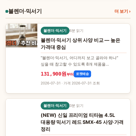
블렌더·믹서기
블
더 보기
›
블렌더·믹서기
6분 읽기
블렌더·믹서기 상위 사양 비교 — 높은
가격대 중심
"블렌더·믹서기, 어디까지 보고 골라야 하나"
싶을 때 참고할 수 있도록 8개 제품을
정리했습니다. 판단 기준은 설치 공간과
131,900원
로켓배송
부터
가격입니다. 어떤…
2026-07-31
· 가격 2026-07-31 조회
블렌더·믹서기
3분 읽기
(NEW) 신일 프리미엄 티타늄 4.5L
대용량 믹서기 레드 SMX-45 사양·가격
정리