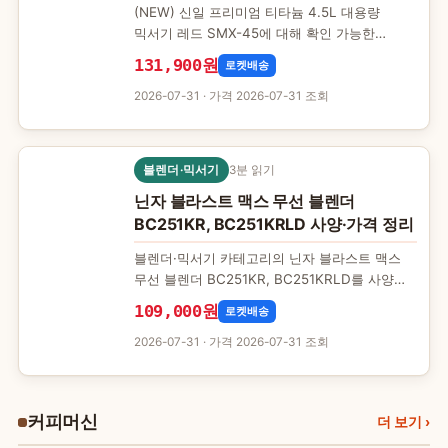
(NEW) 신일 프리미엄 티타늄 4.5L 대용량
믹서기 레드 SMX-45에 대해 확인 가능한
정보를 한자리에 모았습니다. 사용감이나 후기는
131,900원
로켓배송
싣지 않고, 공개된 사…
2026-07-31
· 가격 2026-07-31 조회
블렌더·믹서기
3분 읽기
닌자 블라스트 맥스 무선 블렌더
BC251KR, BC251KRLD 사양·가격 정리
블렌더·믹서기 카테고리의 닌자 블라스트 맥스
무선 블렌더 BC251KR, BC251KRLD를 사양
중심으로 살펴봅니다. 평점이나 후기 대신, 제품
109,000원
로켓배송
상세 페이지에서…
2026-07-31
· 가격 2026-07-31 조회
커피머신
커
더 보기
›