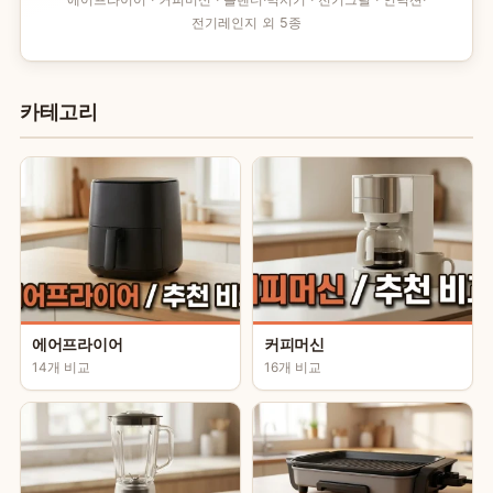
전기레인지 외 5종
카테고리
에어프라이어
커피머신
14개 비교
16개 비교