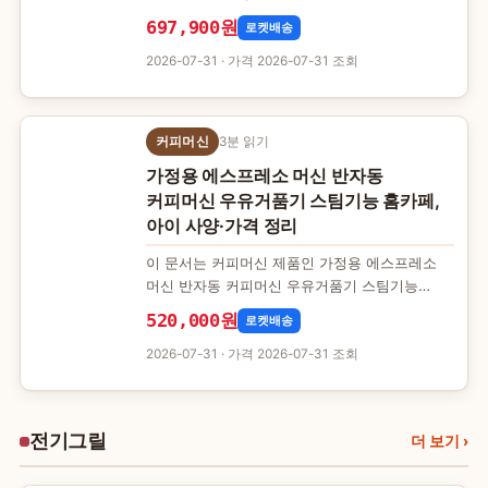
정보를 한자리에 모았습니다. 사용감이나 후기는
697,900원
로켓배송
싣지 않고, 공개된 사…
2026-07-31
· 가격 2026-07-31 조회
커피머신
3분 읽기
가정용 에스프레소 머신 반자동
커피머신 우유거품기 스팀기능 홈카페,
아이 사양·가격 정리
이 문서는 커피머신 제품인 가정용 에스프레소
머신 반자동 커피머신 우유거품기 스팀기능
홈카페, 아이의 공개 사양과 조회 시점 가격을
520,000원
로켓배송
정리한 것입니다. 표기 사양은…
2026-07-31
· 가격 2026-07-31 조회
전기그릴
전
더 보기
›