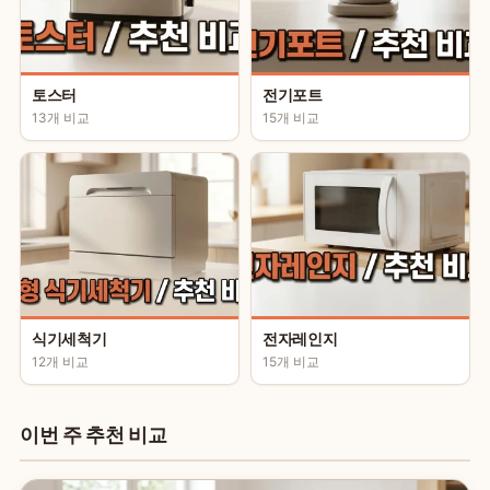
토스터
전기포트
13개 비교
15개 비교
식기세척기
전자레인지
12개 비교
15개 비교
이번 주 추천 비교