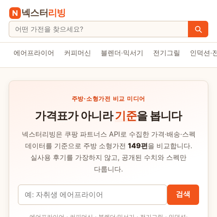
넥스터
리빙
홈으로
사이트 내 검색
에어프라이어
커피머신
블렌더·믹서기
전기그릴
인덕션·
주방·소형가전 비교 미디어
가격표가 아니라
기준
을 봅니다
넥스터리빙은 쿠팡 파트너스 API로 수집한 가격·배송·스펙
데이터를 기준으로 주방 소형가전
149편
을 비교합니다.
실사용 후기를 가장하지 않고, 공개된 수치와 스펙만
다룹니다.
검색어
검색
에어프라이어 · 커피머신 · 블렌더·믹서기 · 전기그릴 · 인덕션·